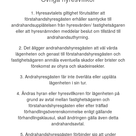
1. Hyresavtalets giltighet förutsätter att
förstahandshyresgästen erhåller samtycke till
andrahandsupplåtelsen från hyresvärden/ fastighetsägaren
eller att hyresnämnden meddelar beslut om tillstånd till
andrahandsuthyrning.
2. Det åligger andrahandshyresgästen att väl vårda
lägenheten och genast till förstahandshyresgästen och
fastighetsägaren anmäla eventuella skador eller brister och
förekomst av ohyra och skadeinsekter.
3. Andrahyresgästen får inte överlåta eller upplåta
lägenheten i sin tur.
4. Ändras hyran eller hyresvillkoren för lägenheten på
grund av avtal mellan fastighetsägaren och
förstahandshyresgästen eller efter träffad
förhandlingsöverenskommelse enligt gällande
förhandlingsklausul, skall ändringen gälla även detta
andrahandsavtal.
5. Andrahandshyresgästen förbinder sig att under