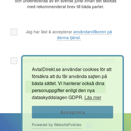
och undertecknas av en svensk jurist innan det skickas
med rekommenderat brev till båda parter.
Jag har läst & accepterar
användarvillkoren på
denna tjänst.
Jag har läst & accepterar
integritetspolicyn (GDPR-
avtalet) på denna tjänst.
AvtalDirekt.se användar cookies för att
försäkra att du får använda sajten på
bästa sättet. Vi hanterar också dina
Granska andrahandskontraktet
personuppgifter enligt den nya
dataskyddslagen GDPR.
Läs mer
Acceptera
Powered by WebsitePolicies